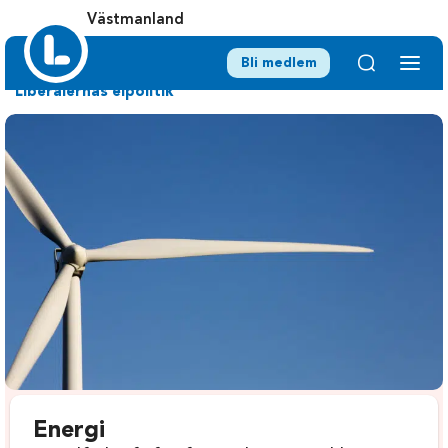
Västmanland
Bli medlem
Liberalernas elpolitik
Energi