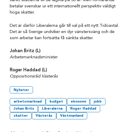
sänkt skatterna till de lägsta på 50 år. Men fortfarande
betalar svenskar ur ett internationellt perspektiv väldigt
höga skatter.
Det är därför Liberalerna går till val på ett nytt Tidöavtal.
Det är så Sverige undviker en dyr vänstersväng och de
som arbetar kan fortsätta få sänkta skatter.
Johan Britz (L)
Arbetsmarknadsminister
Roger Haddad (L)
Oppositionsråd Västerås
Nyheter
arbetsmarknad
budget
ekonomi
jobb
Johan Britz
Liberalerna
Roger Haddad
skatter
Västerås
Västmanland