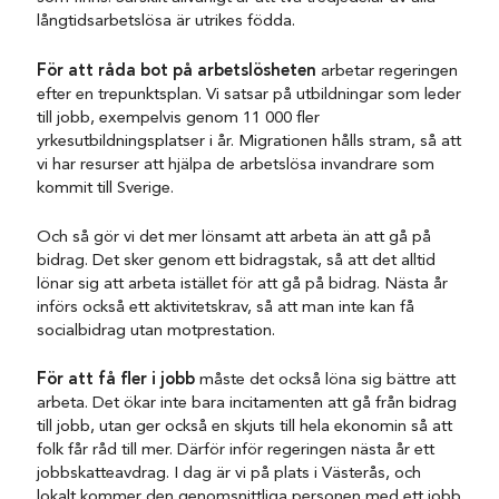
långtidsarbetslösa är utrikes födda.
För att råda bot på arbetslösheten
arbetar regeringen
efter en trepunktsplan. Vi satsar på utbildningar som leder
till jobb, exempelvis genom 11 000 fler
yrkesutbildningsplatser i år. Migrationen hålls stram, så att
vi har resurser att hjälpa de arbetslösa invandrare som
kommit till Sverige.
Och så gör vi det mer lönsamt att arbeta än att gå på
bidrag. Det sker genom ett bidragstak, så att det alltid
lönar sig att arbeta istället för att gå på bidrag. Nästa år
införs också ett aktivitetskrav, så att man inte kan få
socialbidrag utan motprestation.
För att få fler i jobb
måste det också löna sig bättre att
arbeta. Det ökar inte bara incitamenten att gå från bidrag
till jobb, utan ger också en skjuts till hela ekonomin så att
folk får råd till mer. Därför inför regeringen nästa år ett
jobbskatteavdrag. I dag är vi på plats i Västerås, och
lokalt kommer den genomsnittliga personen med ett jobb