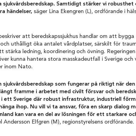
a sjukvårdsberedskap. Samtidigt stärker vi robusthet
ra händelser,
säger Lina Ekengren (L), ordförande i häl
beskriver att beredskapssjukhus handlar om att bygga 
ch uthålligt öka antalet vårdplatser, särskilt för traum
tt stärka ledning, koordinering och övning. Regeringe
ver kunna hantera stora masskadeutfall i Sverige och 
er inom Nato.
n sjukvårdsberedskap som fungerar på riktigt när den 
långt framme i arbetet med civilt försvar och beredska
 i ett Sverige där robust infrastruktur, industriell för
änga ihop. Nu vill vi ta ansvar, föra en skarp dialog 
nland kan vara en del av lösningen för ett starkare oc
 Andersson Elfgren (M), regionstyrelsens ordförande.