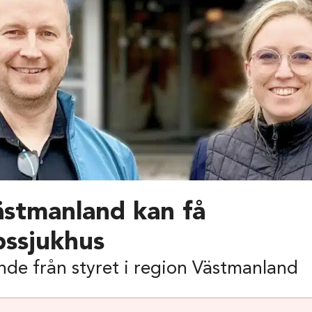
stmanland kan få
pssjukhus
de från styret i region Västmanland