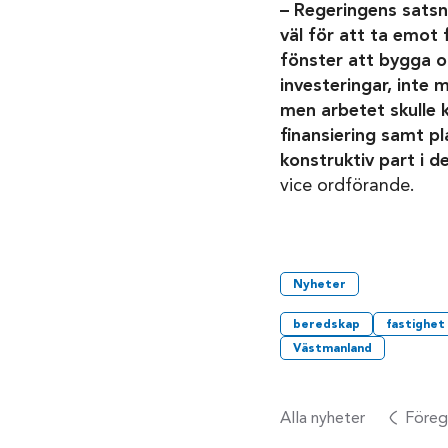
– Regeringens sats
väl för att ta emot 
fönster att bygga o
investeringar, inte 
men arbetet skulle 
finansiering samt p
konstruktiv part i d
vice ordförande.
Nyheter
beredskap
fastighet
Västmanland
Alla nyheter
Föreg