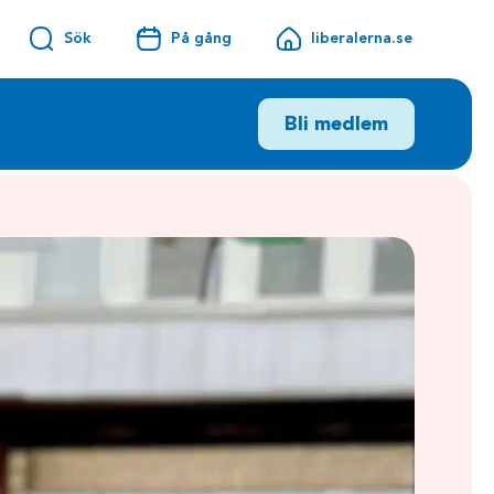
Sök
På gång
liberalerna.se
Bli medlem