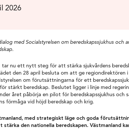
il 2026
 dialog med Socialstyrelsen om beredskapssjukhus och and
dskap.
tar nu ett nytt steg för att stärka sjukvårdens bereds
det den 28 april besluta om att ge regiondirektören i
lstyrelsen om förutsättningarna för ett beredskapssju
för stärkt beredskap. Beslutet ligger i linje med regeri
under året påbörja en pilot för beredskapssjukhus och 
ns förmåga vid höjd beredskap och krig.
manland, med strategiskt läge och goda förutsättning
att stärka den nationella beredskapen. Västmanland kan