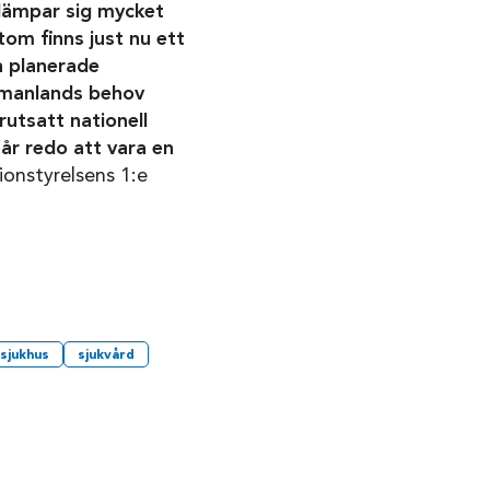
lämpar sig mycket
tom finns just nu ett
n planerade
stmanlands behov
utsatt nationell
år redo att vara en
ionstyrelsens 1:e
sjukhus
sjukvård