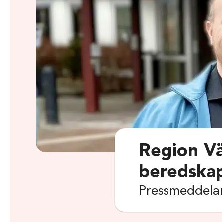
Region Vä
beredska
Pressmeddelan