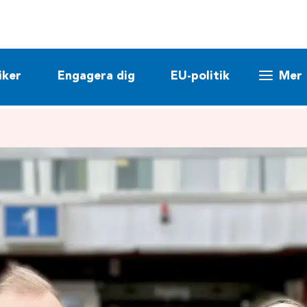
iker
Engagera dig
EU-politik
Mer