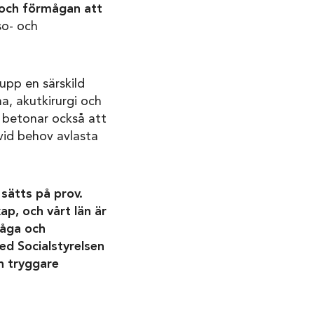
 och förmågan att
so- och
upp en särskild
a, akutkirurgi och
n betonar också att
vid behov avlasta
sätts på prov.
p, och vårt län är
måga och
med Socialstyrelsen
h tryggare