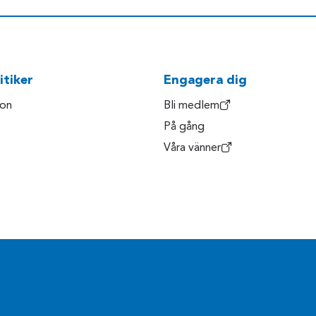
itiker
Engagera dig
son
Bli medlem
På gång
Våra vänner