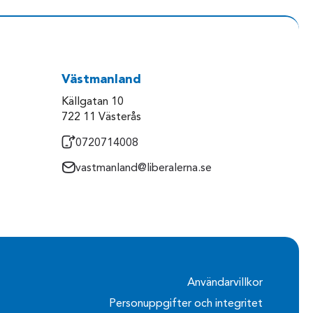
Västmanland
Källgatan 10
722 11 Västerås
0720714008
vastmanland@liberalerna.se
Användarvillkor
Personuppgifter och integritet