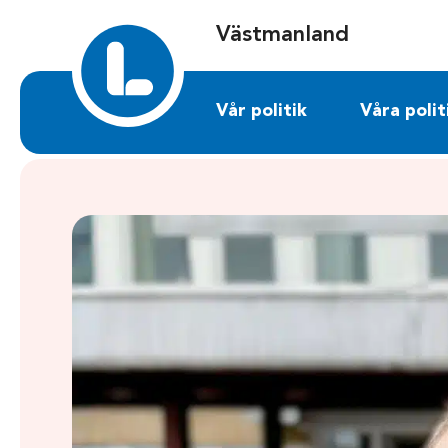
Sök på vastmanland.liberalerna.se
Västmanland
Vår politik
Våra polit