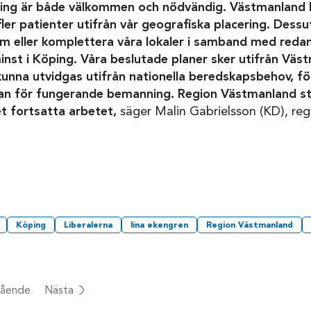
ning är både välkommen och nödvändig. Västmanland 
fler patienter utifrån vår geografiska placering. Dessu
m eller komplettera våra lokaler i samband med reda
minst i Köping. Våra beslutade planer sker utifrån Vä
kunna utvidgas utifrån nationella beredskapsbehov, för
lan för fungerande bemanning. Region Västmanland st
et fortsatta arbetet,
säger Malin Gabrielsson (KD), reg
Köping
Liberalerna
lina ekengren
Region Västmanland
ående
Nästa