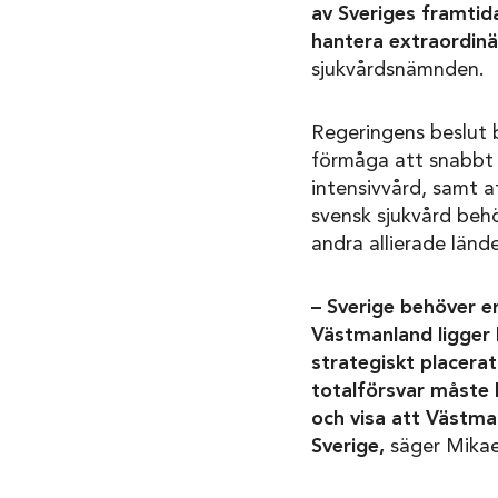
av Sveriges framtid
hantera extraordinä
sjukvårdsnämnden.
Regeringens beslut 
förmåga att snabbt o
intensivvård, samt a
svensk sjukvård behö
andra allierade länd
– Sverige behöver e
Västmanland ligger 
strategiskt placerat
totalförsvar måste h
och visa att Västma
Sverige,
säger Mikael