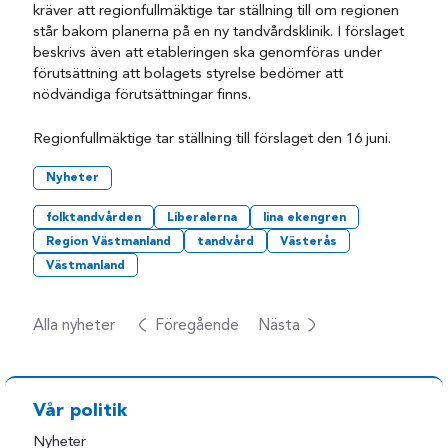
kräver att regionfullmäktige tar ställning till om regionen
står bakom planerna på en ny tandvårdsklinik. I förslaget
beskrivs även att etableringen ska genomföras under
förutsättning att bolagets styrelse bedömer att
nödvändiga förutsättningar finns.
Regionfullmäktige tar ställning till förslaget den 16 juni.
Nyheter
folktandvården
Liberalerna
lina ekengren
Region Västmanland
tandvård
Västerås
Västmanland
Alla nyheter
Föregående
Nästa
Vår politik
Nyheter