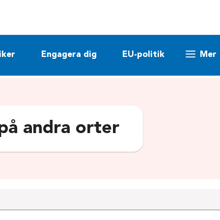
iker
Engagera dig
EU-politik
Mer
 på andra orter