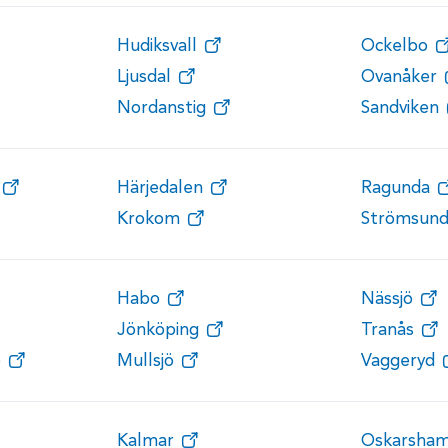
Hudiksvall
Ockelbo
Ljusdal
Ovanåker
Nordanstig
Sandviken
Härjedalen
Ragunda
Krokom
Strömsun
Habo
Nässjö
Jönköping
Tranås
ö
Mullsjö
Vaggeryd
Kalmar
Oskarsha