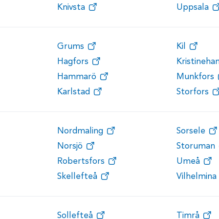
Knivsta
Uppsala
Grums
Kil
Hagfors
Kristineh
Hammarö
Munkfors
Karlstad
Storfors
Nordmaling
Sorsele
Norsjö
Storuman
Robertsfors
Umeå
Skellefteå
Vilhelmina
Sollefteå
Timrå