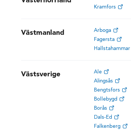
Västernorrland
Kramfors
Arboga
Västmanland
Fagersta
Hallstahammar
Ale
Västsverige
Alingsås
Bengtsfors
Bollebygd
Borås
Dals-Ed
Falkenberg