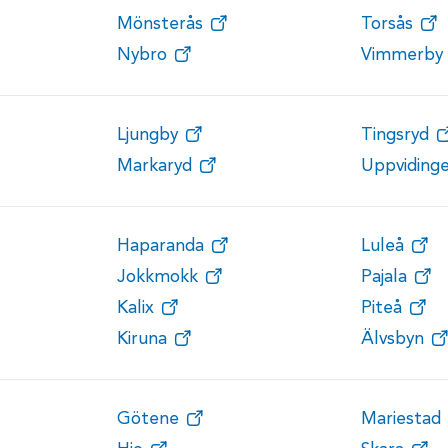
Mönsterås
Torsås
Nybro
Vimmerby
Ljungby
Tingsryd
Markaryd
Uppviding
Haparanda
Luleå
Jokkmokk
Pajala
Kalix
Piteå
Kiruna
Älvsbyn
Götene
Mariestad