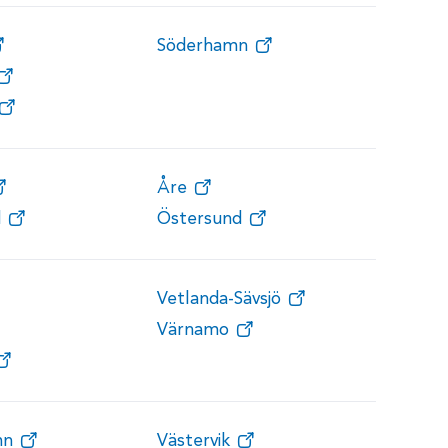
Söderhamn
Åre
d
Östersund
Vetlanda-Sävsjö
Värnamo
mn
Västervik