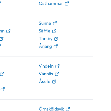
Östhammar
Sunne
amn
Säffle
Torsby
Årjäng
Vindeln
Vännäs
Åsele
Örnsköldsvik