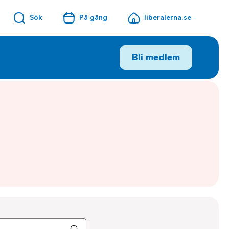
Sök
På gång
liberalerna.se
Bli medlem