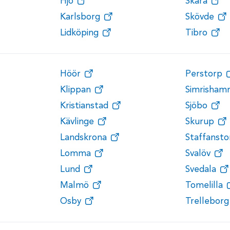
Hjo
Skara
Karlsborg
Skövde
Lidköping
Tibro
Höör
Perstorp
Klippan
Simrisham
Kristianstad
Sjöbo
Kävlinge
Skurup
Landskrona
Staffansto
Lomma
Svalöv
Lund
Svedala
Malmö
Tomelilla
Osby
Trelleborg