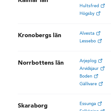
Kalmar län
Hultsfred
Högsby
Alvesta
Kronobergs län
Lessebo
Arjeplog
Norrbottens län
Arvidsjaur
Boden
Gällivare
Essunga
Skaraborg