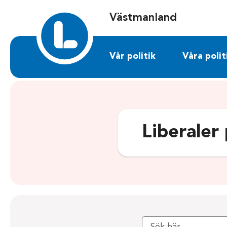
Sök på vastmanland.liberalerna.se
Västmanland
Vår politik
Våra polit
Liberaler