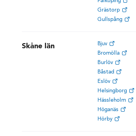
Falköping
Grästorp
Gullspång
Bjuv
Skåne län
Bromölla
Burlöv
Båstad
Eslöv
Helsingborg
Hässleholm
Höganäs
Hörby