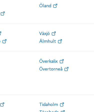
Öland
Växjö
e
Älmhult
Överkalix
Övertorneå
Tidaholm