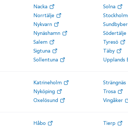
Nacka
Solna
Norrtälje
Stockholm
Nykvarn
Sundbyber
Nynäshamn
Södertälje
Salem
Tyresö
Sigtuna
Täby
Sollentuna
Upplands 
Katrineholm
Strängnäs
Nyköping
Trosa
Oxelösund
Vingåker
Håbo
Tierp