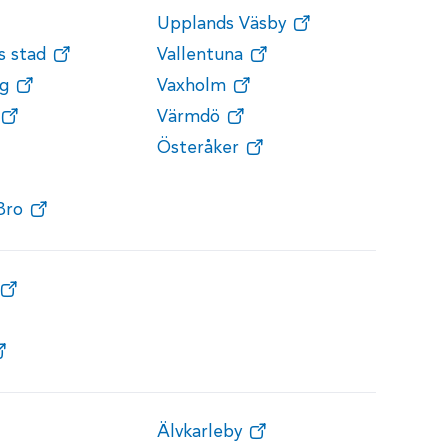
Upplands Väsby
s stad
Vallentuna
g
Vaxholm
Värmdö
Österåker
Bro
Älvkarleby