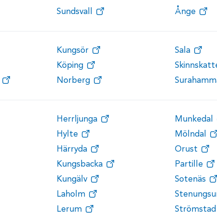
Sundsvall
Ånge
Kungsör
Sala
Köping
Skinnskat
Norberg
Surahamm
Herrljunga
Munkedal
Hylte
Mölndal
Härryda
Orust
Kungsbacka
Partille
Kungälv
Sotenäs
Laholm
Stenungsu
Lerum
Strömstad