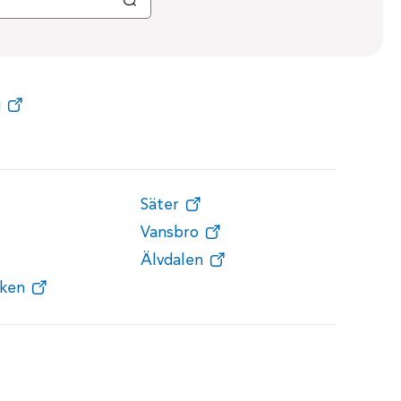
g
Säter
Vansbro
Älvdalen
ken