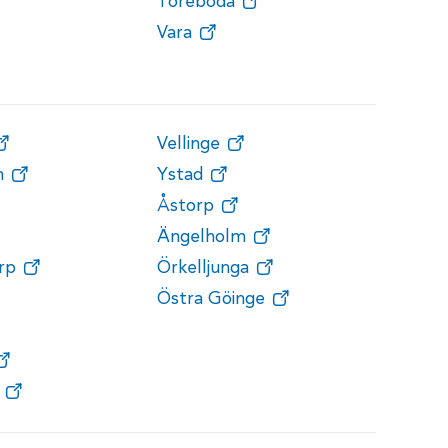
Töreboda
Vara
Vellinge
n
Ystad
Åstorp
Ängelholm
rp
Örkelljunga
Östra Göinge