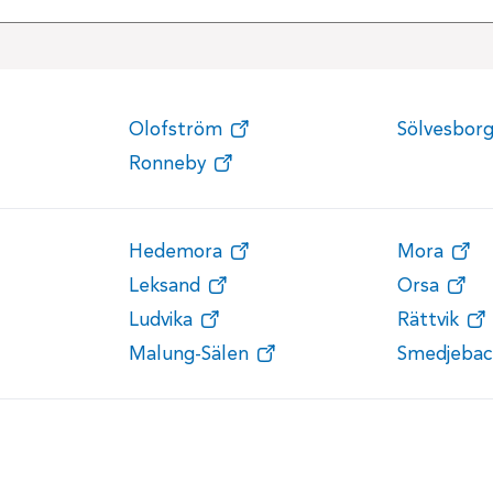
Olofström
Sölvesbor
Ronneby
Hedemora
Mora
Leksand
Orsa
Ludvika
Rättvik
Malung-Sälen
Smedjebac